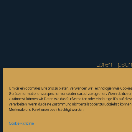
Lorem ipsum 
eiusmod temp
ad minim ven
Um dir ein optimales Erlebnis zu bieten, verwenden wir Technologien wie Cookie
aliquip ex 
Geräteinformationen zu speichern und/oder darauf zuzugreifen. Wenn du diese
zustimmst, können wir Daten wie das Surfverhalten oder eindeutige IDs auf dies
verarbeiten. Wenn du deine Zustimmung nicht erteilst oder zurückziehst, könne
Merkmale und Funktionen beeinträchtigt werden.
Lorem ipsum dol
ut labore et d
Cookie-Richtlinie
pharetra conva