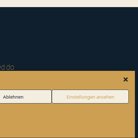
ed do
ua. Ut enim
 nisi ut
Ablehnen
Einstellungen ansehen
por incididunt
estas maecenas
a accumsan in.